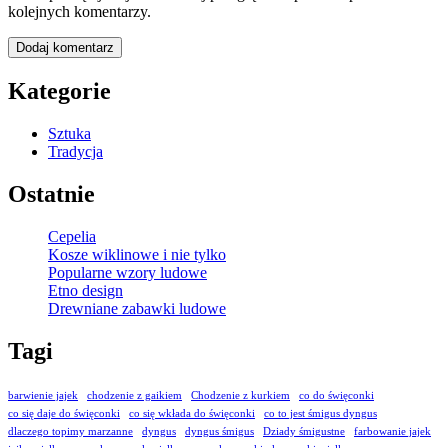
kolejnych komentarzy.
Kategorie
Sztuka
Tradycja
Ostatnie
Cepelia
Kosze wiklinowe i nie tylko
Popularne wzory ludowe
Etno design
Drewniane zabawki ludowe
Tagi
barwienie jajek
chodzenie z gaikiem
Chodzenie z kurkiem
co do święconki
co się daje do święconki
co się wkłada do święconki
co to jest śmigus dyngus
dlaczego topimy marzanne
dyngus
dyngus śmigus
Dziady śmigustne
farbowanie jajek