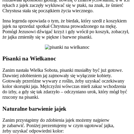
rękach z jajek zaczęły wykluwać się w ptaki, na znak, że śmierć
Chrystusa stała się początkiem życia wiecznego.
Inna legenda opowiada o tym, że biedak, który szedł z koszykiem
jajek na sprzedaż spotkał Chrystusa prowadzonego na mękę.
Pomógł Jezusowi dźwigać krzyż i gdy wrócił po koszyk, zobaczył,
że jajka zmieniły się w piękne i barwne pisanki.
Pisanki na Wielkanoc
Zanim nastała Wielka Sobota, pisanki musiałby być już gotowe.
Dawniej zdobieniem jaj zajmowały się wyłącznie kobiety.
Gotowały przeróżne wywary z roślin, żeby uzyskać oczekiwany
kolor skorupki jaja. Mężczyźni wówczas mieli zakaz wchodzenia
do izby, a gdy się tak zdarzyło – odczyniano urok, który mógł być
rzucony na pisanki.
Naturalne barwienie jajek
Zanim przystąpimy do zdobienia jajek możemy najpierw
je zabarwić. Poniżej prezentujemy w czym ugotować jajka,
żeby uzyskać odpowiedni kolor: