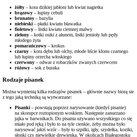
żółty
– kora dzikiej jabłoni lub kwiat nagietka
brązowy
– łupiny cebuli
brunatny
– bazylia
niebieski
– płatki kwiatu bławatka
fioletowy
– listki kwiatu ciemnej malwy
zielony
– kotki osiki z ałunem, listki jemioły lub pędy
młodego żyta
pomarańczowy
– krokus
czarny
– kora dębu lub olchy, młode liście klonu czarnego
lub łupiny orzecha włoskiego
czerwony
– odwar z robaczków zwanych czerwcem
różowy
– sok z buraka
Rodzaje pisanek
Można wymienią kilka rodzajów pisanek – głównie nazwy biorą sie
z tego jaką techniką są wytwarzane:
Pisanki
– powstają poprzez narysowanie (kiedyś pisanie)
na skorupce roztopionym woskiem. Następnie zanurzano
jajka w barwnikach. Do pisania używano wszystkiego co się
miało pod ręką i było to na tyle cienkie, żeby można było
narysować jakiś wzór – były to szpilki, igły, szydełka, koziki,
słonki czy niewielkie drewienka. W okolicach Białegostoku