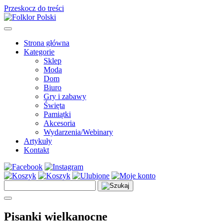
Przeskocz do treści
Main
Navigation
Strona główna
Kategorie
Sklep
Moda
Dom
Biuro
Gry i zabawy
Święta
Pamiątki
Akcesoria
Wydarzenia/Webinary
Artykuły
Kontakt
Szukaj:
Pisanki wielkanocne