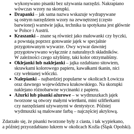
wykonywano pisanki bez używania narzędzi. Nakrapiano
wówczas wzory na skorupki.
Drapanki
– jak sama nazwa wskazuje wydrapywane
są ostrym narzędziem wzory na zewnętrznej (często
barwionej) warstwie jajka, technika ta spotykana jest głównie
w Polsce i Austrii.
Kraszanki
– znane są również jako malowanki czy byczki,
a powstają poprzez gotowanie jajek w specjalnie
przygotowanym wywarze. Owy wywar dawniej
przygotowywano wyłącznie z naturalnych składników.
W zależności czego użyliśmy, taki kolor otrzymaliśmy.
Oklejanki lub naklejanki
– jajka ozdabiano sitowiem,
skrawkami kolorowego papieru, kawałkami tkanin, nici
czy wełnianej włóczki.
Nalepianki
– najbardziej popularne w okolicach Łowicza
oraz dawnego województwa krakowskiego. Na skorupki
naklejano różnobarwne wycinanki z papieru.
Ażurki lub pisanki ażurowe
– w wydmuszkach jajek
tworzone są otwory małymi wiertłami, mini szlifierkami
czy narzędziami używanymi w dentystyce. Później
wydmuszki są malowane farbą – najczęściej akrylową.
Zdarzało się, że pisanki tworzone były z ciasta, i tak wypiekano,
a później przyozdabiano lukrem w okolicach Koźla (Śląsk Opolski).