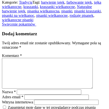
Kategorie:
Tradycja
Tagi:
barwienie jajek
,
farbowanie jajek
,
jajka
wielkanocne
,
kraszanki
,
kraszanki wielkanocne
,
Naturalne
barwienie jajek
,
pisanka wielkanocna
,
pisanki
,
pisanki kraszanki
,
pisanki na wielkanoc
,
pisanki wielkanocne
,
rodzaje pisanek
,
wielkanocne pisanki
Nawigacja
Święcenie pokarmów
po
Dodaj komentarz
artykułach
Twój adres email nie zostanie opublikowany.
Wymagane pola są
oznaczone
*
Komentarz
*
Nazwa
*
Adres email
*
Witryna internetowa
Zapamiętaj moje dane w tej przeglądarce podczas pisania