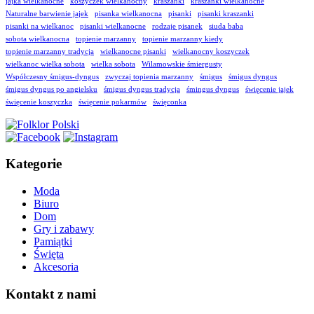
jajka wielkanocne
koszyczek wielkanocny
kraszanki
kraszanki wielkanocne
Naturalne barwienie jajek
pisanka wielkanocna
pisanki
pisanki kraszanki
pisanki na wielkanoc
pisanki wielkanocne
rodzaje pisanek
siuda baba
sobota wielkanocna
topienie marzanny
topienie marzanny kiedy
topienie marzanny tradycja
wielkanocne pisanki
wielkanocny koszyczek
wielkanoc wielka sobota
wielka sobota
Wilamowskie śmiergusty
Współczesny śmigus-dyngus
zwyczaj topienia marzanny
śmigus
śmigus dyngus
śmigus dyngus po angielsku
śmigus dyngus tradycja
śmingus dyngus
święcenie jajek
święcenie koszyczka
święcenie pokarmów
święconka
Kategorie
Moda
Biuro
Dom
Gry i zabawy
Pamiątki
Święta
Akcesoria
Kontakt z nami