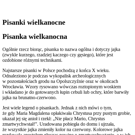
Pisanki wielkanocne
Pisanka wielkanocna
Ogólnie rzecz biorąc, pisanka to nazwa ogólna i dotyczy jajka
(zwykle kurzego, rzadziej kaczego czy gęsiego), które jest
ozdobione różnymi technikami.
Najstarsze pisanki w Polsce pochodzą z końca X wieku.
Odnaleziono je podczas wykopalisk archeologicznych
w pozostałościach grodu na Opolszczyźnie oraz w okolicach
Wrocławia. Wzory rysowano wówczas roztopionym woskiem
i wkładano je do gotowanych łupin cebuli lub ochry, które barwiły
jajka na brunatno-czerwono.
Jest wiele legend o pisankach. Jednak z nich mówi o tym,
że gdy Maria Magdalena opłakiwała Chrystusa przy pustym grobie,
ukazał jej się anioł i rzekł: „Nie płacz Mario, Chrystus
zmartwychwstał!”. Uradowana pobiegła do domu i ujrzała,
że wszystkie jajka zmieniły kolor na czerwony. Kolorowe jajka
rozdawała apostołom głosząc nowinę o zmartwychwstaniu, a w ich