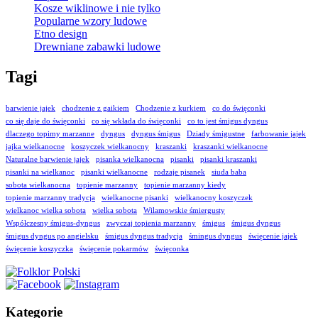
Kosze wiklinowe i nie tylko
Popularne wzory ludowe
Etno design
Drewniane zabawki ludowe
Tagi
barwienie jajek
chodzenie z gaikiem
Chodzenie z kurkiem
co do święconki
co się daje do święconki
co się wkłada do święconki
co to jest śmigus dyngus
dlaczego topimy marzanne
dyngus
dyngus śmigus
Dziady śmigustne
farbowanie jajek
jajka wielkanocne
koszyczek wielkanocny
kraszanki
kraszanki wielkanocne
Naturalne barwienie jajek
pisanka wielkanocna
pisanki
pisanki kraszanki
pisanki na wielkanoc
pisanki wielkanocne
rodzaje pisanek
siuda baba
sobota wielkanocna
topienie marzanny
topienie marzanny kiedy
topienie marzanny tradycja
wielkanocne pisanki
wielkanocny koszyczek
wielkanoc wielka sobota
wielka sobota
Wilamowskie śmiergusty
Współczesny śmigus-dyngus
zwyczaj topienia marzanny
śmigus
śmigus dyngus
śmigus dyngus po angielsku
śmigus dyngus tradycja
śmingus dyngus
święcenie jajek
święcenie koszyczka
święcenie pokarmów
święconka
Kategorie