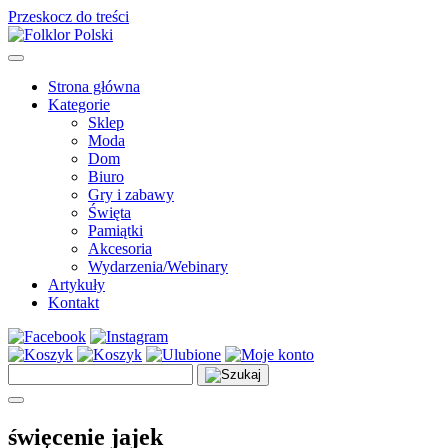
Przeskocz do treści
Main
Navigation
Strona główna
Kategorie
Sklep
Moda
Dom
Biuro
Gry i zabawy
Święta
Pamiątki
Akcesoria
Wydarzenia/Webinary
Artykuły
Kontakt
Szukaj:
święcenie jajek