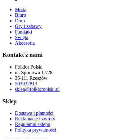
Moda
Biuro
Dom
Gry i zabawy
Pamiątki
Święta
Akcesoria
Kontakt z nami
Folklor Polski
ul. Sportowa 17/28
35-111 Rzeszów
503932813
sklep@folklorpolski.pl
Sklep
Dostawa i płatności
Reklamacje i zwroty
Regulamin sklepu
Polityka prywatności