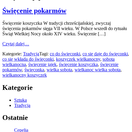
Święcenie pokarmów
Święcenie koszyczka W tradycji chrześcijańskiej, zwyczaj
święcenia pokarmów sięga VII wieku. W Polsce wszedł do rytuału
Świąt Wielkiej Nocy około XIV wieku. Święcenie […]
from
Czytaj dalej…
Święcenie
Kategorie:
Tradycja
Tagi:
co do święconki
,
co się daje do święconki
,
pokarmów
co się wkłada do święconki
,
koszyczek wielkanocny
,
sobota
wielkanocna
,
święcenie jajek
,
święcenie koszyczka
,
święcenie
pokarmów
,
święconka
,
wielka sobota
,
wielkanoc wielka sobota
,
wielkanocny koszyczek
Kategorie
Sztuka
Tradycja
Ostatnie
Cepelia