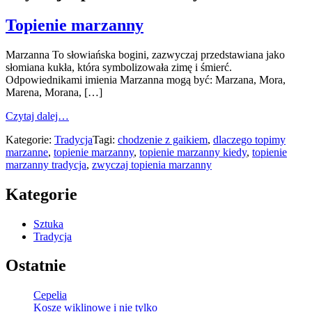
Topienie marzanny
Marzanna To słowiańska bogini, zazwyczaj przedstawiana jako
słomiana kukła, która symbolizowała zimę i śmierć.
Odpowiednikami imienia Marzanna mogą być: Marzana, Mora,
Marena, Morana, […]
from
Czytaj dalej…
Topienie
Kategorie:
Tradycja
Tagi:
chodzenie z gaikiem
,
dlaczego topimy
marzanny
marzanne
,
topienie marzanny
,
topienie marzanny kiedy
,
topienie
marzanny tradycja
,
zwyczaj topienia marzanny
Kategorie
Sztuka
Tradycja
Ostatnie
Cepelia
Kosze wiklinowe i nie tylko